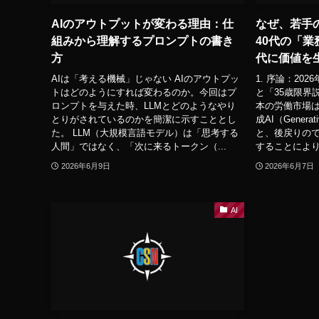
AIのアウトプットが変わる理由：仕
なぜ、若手
組みから理解するプロンプトの書き
40代の「業
方
代に価値を
AIは「考える機械」じゃない AIのアウトプッ
1. 序論：20
トはどのようにすれば変わるのか。今回はプ
と「35歳限界説
ロンプトを与えた時、LLMとどのようなやり
本の労働市場
とりがされているのかを簡潔に示すこととし
成AI（Gener
た。 LLM（大規模言語モデル）は「思考する
と、後戻りの
人間」ではなく、「次に来るトークン（...
することにより
2026年6月9日
2026年6月7日
AI