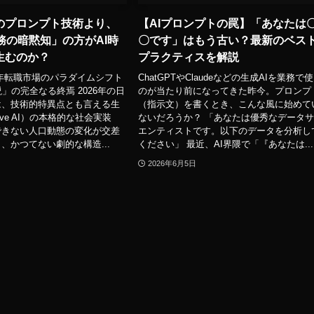
のプロンプト技術より、
【AIプロンプトの罠】「あなたは
務の暗黙知」の方がAI時
〇です」はもう古い？最新のベス
生むのか？
プラクティスを解説
26年転職市場のパラダイムシフト
ChatGPTやClaudeなどの生成AIを業務で
」の完全なる終焉 2026年の日
のが当たり前になってきた昨今。プロンプ
は、技術的特異点とも言える生
（指示文）を書くとき、こんな風に始めて
ative AI）の本格的な社会実装
ないだろうか？ 「あなたは優秀なデータ
できない人口動態の変化が交差
エンティストです。以下のデータを分析し
、かつてない劇的な構造...
ください」 最近、AI界隈で「『あなたは...
2026年6月5日