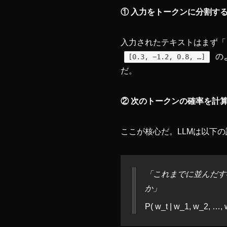
① 入力をトークンに分割す
入力されたテキストはまず「
の
[0.3, −1.2, 0.8, …]
だ。
② 次のトークンの確率を計
ここが核心だ。LLMは以下
「これまでに並んだすべての
か」
P( w_t | w_1, w_2, …, w