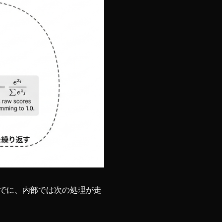
までに、内部では次の処理が走