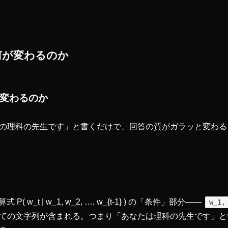
何が変わるのか
変わるのか
の理科の先生です」と書くだけで、回答の質がガラッと変わる
w_t | w_1, w_2, …, w_{t-1} ) の「条件」部分——
w_1,
ての文字列が含まれる。つまり「あなたは理科の先生です」と