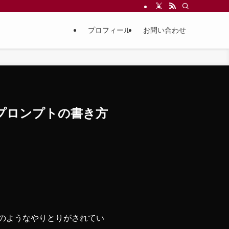
プロフィール
お問い合わせ
プロンプトの書き方
どのようなやりとりがされてい