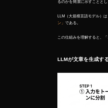
るのかを簡潔に示すこととし
LLM（大規模言語モデル）
ン」
である。
この仕組みを理解すると、「
LLMが文章を生成す