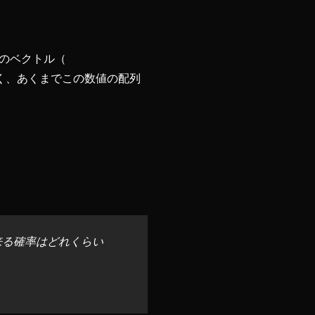
のベクトル（
く、あくまでこの数値の配列
t が来る確率はどれくらい