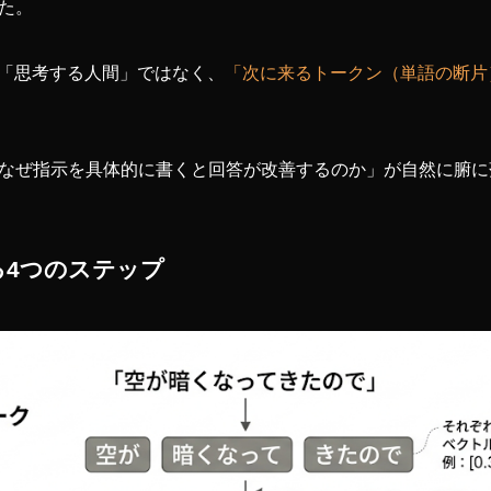
た。
は「思考する人間」ではなく、
「次に来るトークン（単語の断片
なぜ指示を具体的に書くと回答が改善するのか」が自然に腑に
る4つのステップ