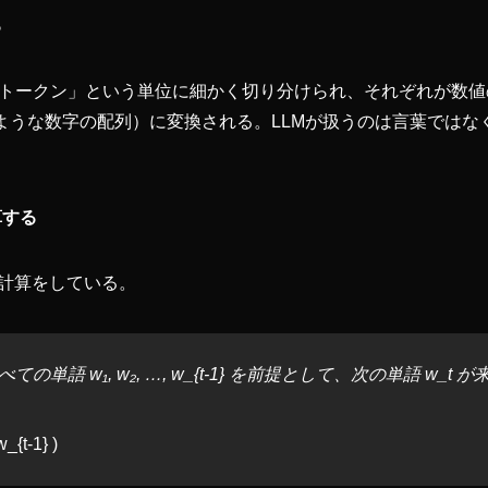
る
トークン」という単位に細かく切り分けられ、それぞれが数値
ような数字の配列）に変換される。LLMが扱うのは言葉ではな
算する
の計算をしている。
単語 w₁, w₂, …, w_{t-1} を前提として、次の単語 w_
_{t-1} )