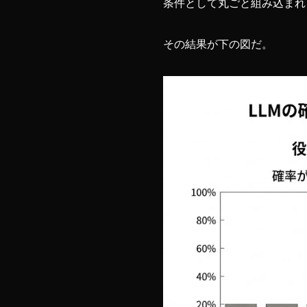
条件として丸ごと組み込まれ
その結果が下の図だ。