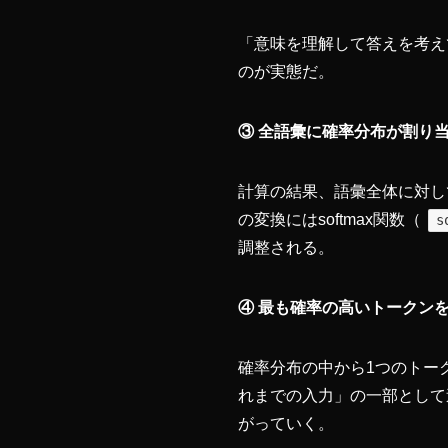
「意味を理解して答えを考え
のが実態だ。
③ 全語彙に確率分布が割り
計算の結果、語彙全体に対して
の変換にはsoftmax関数（
s
調整される。
④ 最も確率の高いトークン
確率分布の中から1つのトー
れまでの入力」の一部として
がっていく。