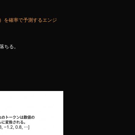
）を確率で予測するエンジ
落ちる。