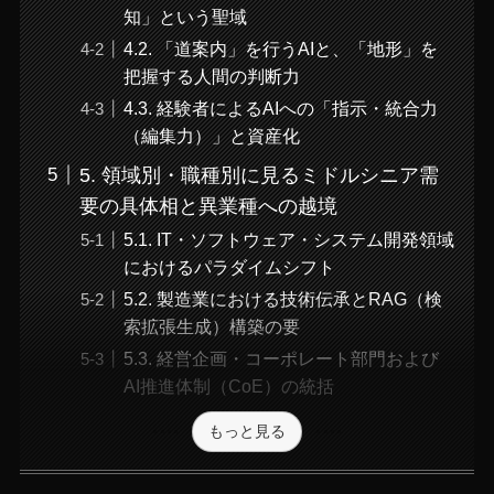
知」という聖域
4.2. 「道案内」を行うAIと、「地形」を
把握する人間の判断力
4.3. 経験者によるAIへの「指示・統合力
（編集力）」と資産化
5. 領域別・職種別に見るミドルシニア需
要の具体相と異業種への越境
5.1. IT・ソフトウェア・システム開発領域
におけるパラダイムシフト
5.2. 製造業における技術伝承とRAG（検
索拡張生成）構築の要
5.3. 経営企画・コーポレート部門および
AI推進体制（CoE）の統括
もっと見る