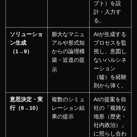
プト）を設
計・入力す
る。
ソリューショ
膨大なマニュ
AIが生成する
ン生成
アルや形式知
プロセスを監
（1→9）
からの論理構
視し、意図し
築・近道の提
ないハルシネ
ーション
示
（嘘）を経験
則から弾く。
意思決定・実
複数のシミュ
AIの提案を自
行（9→10）
レーション結
社の「複雑な
果の提示
地形（歴史・
社内政治）」
に照らし合わ