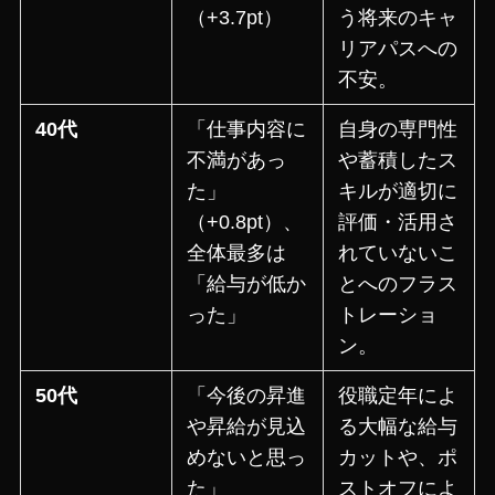
（+3.7pt）
う将来のキャ
リアパスへの
不安。
40代
「仕事内容に
自身の専門性
不満があっ
や蓄積したス
た」
キルが適切に
（+0.8pt）、
評価・活用さ
全体最多は
れていないこ
「給与が低か
とへのフラス
った」
トレーショ
ン。
50代
「今後の昇進
役職定年によ
や昇給が見込
る大幅な給与
めないと思っ
カットや、ポ
た」
ストオフによ