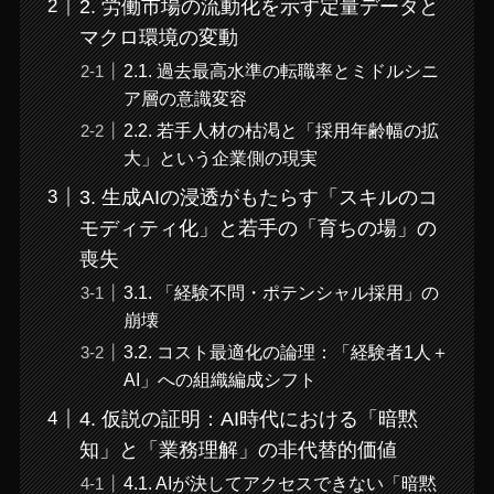
2. 労働市場の流動化を示す定量データと
マクロ環境の変動
2.1. 過去最高水準の転職率とミドルシニ
ア層の意識変容
2.2. 若手人材の枯渇と「採用年齢幅の拡
大」という企業側の現実
3. 生成AIの浸透がもたらす「スキルのコ
モディティ化」と若手の「育ちの場」の
喪失
3.1. 「経験不問・ポテンシャル採用」の
崩壊
3.2. コスト最適化の論理：「経験者1人＋
AI」への組織編成シフト
4. 仮説の証明：AI時代における「暗黙
知」と「業務理解」の非代替的価値
4.1. AIが決してアクセスできない「暗黙