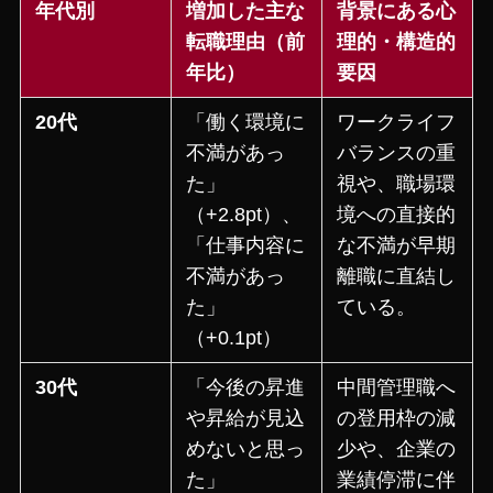
年代別
増加した主な
背景にある心
転職理由（前
理的・構造的
年比）
要因
20代
「働く環境に
ワークライフ
不満があっ
バランスの重
た」
視や、職場環
（+2.8pt）、
境への直接的
「仕事内容に
な不満が早期
不満があっ
離職に直結し
た」
ている。
（+0.1pt）
30代
「今後の昇進
中間管理職へ
や昇給が見込
の登用枠の減
めないと思っ
少や、企業の
た」
業績停滞に伴