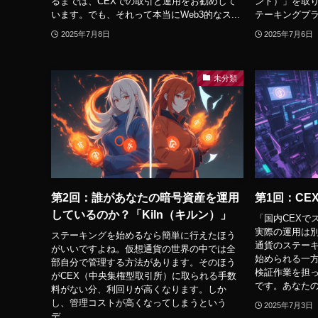
るまでは、CEXでの取引と運用をお勧めして
ント）」を取
います。でも、それって本当にWeb3的なス...
テーキングプラッ
2025年7月8日
2025年7月6日
未分類
第2回：誰があなたの暗号資産を運用
第1回：CE
しているのか？「Kiln（キルン）」
「国内CEXで
実際の運用は別
ステーキングを始めるなら簡単に行えたほう
通貨のステーキ
がいいですよね。仮想通貨の世界の中では全
始められる一
部自分で管理する方法があります。そのほう
検証作業を担
がCEX（中央集権型取引所）に取られる手数
です。あなたの
料がない分、利回りが高くなります。しか
し、管理コストが高くなってしまうという
2025年7月3日
デ...