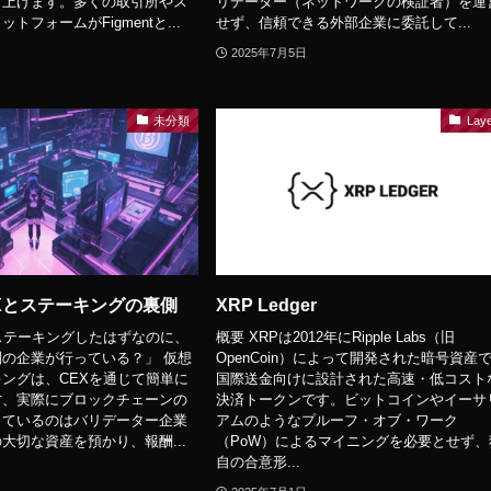
り上げます。多くの取引所やス
リデーター（ネットワークの検証者）を運
トフォームがFigmentと...
せず、信頼できる外部企業に委託して...
2025年7月5日
未分類
Lay
Xとステーキングの裏側
XRP Ledger
ステーキングしたはずなのに、
概要 XRPは2012年にRipple Labs（旧
の企業が行っている？」 仮想
OpenCoin）によって開発された暗号資産
ングは、CEXを通じて簡単に
国際送金向けに設計された高速・低コスト
方、実際にブロックチェーンの
決済トークンです。ビットコインやイーサ
っているのはバリデーター企業
アムのようなプルーフ・オブ・ワーク
大切な資産を預かり、報酬...
（PoW）によるマイニングを必要とせず、
自の合意形...