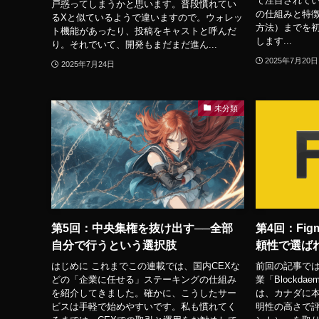
て注目されていま
戸惑ってしまうかと思います。普段慣れてい
の仕組みと特
るXと似ているようで違いますので。ウォレッ
方法）までを
ト機能があったり、投稿をキャストと呼んだ
します...
り。それでいて、開発もまだまだ進ん...
2025年7月20日
2025年7月24日
未分類
第5回：中央集権を抜け出す──全部
第4回：Fi
自分で行うという選択肢
頼性で選ば
はじめに これまでこの連載では、国内CEXな
前回の記事で
どの「企業に任せる」ステーキングの仕組み
業「Blockd
を紹介してきました。確かに、こうしたサー
は、カナダに
ビスは手軽で始めやすいです。私も慣れてく
明性の高さで評価