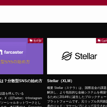
未分類
Lay
erとは？分散型SNSの始め方
Stellar（XLM）
概要 Stellar（ステラ）は、国際送金の課
解決し、より包括的な金融システムを構築
で話題を呼んでいる
るために2014年に誕生したブロックチェー
er」X（旧Twitter）やInstagram
プラットフォームです。元リップル共同創
型ソーシャルネットワークとし
者のジェド・マケーレブによって設立され