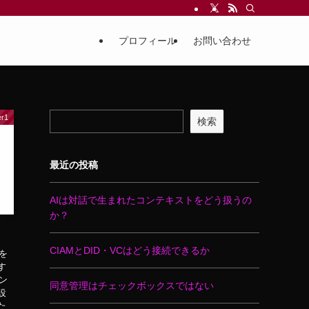
プロフィール
お問い合わせ
er1
検索
最近の投稿
AIは対話で生まれたコンテキストをどう扱うの
か？
CIAMとDID・VCはどう接続できるか
題を
す
ン
同意管理はチェックボックスではない
設
た