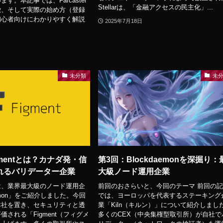
す。本記事では、Farcaster
Stellarは、「金融アクセスの民主化」...
徴、そして実際の始め方（登録
初心者向けにわかりやすく解説
2025年7月18日
未分類
未
gmentとは？カナダ発・信
第3回：Blockdaemonを深掘り：
れるバリデーター企業
大級ノード運用企業
は、業界最大級のノード運用企
前回のおさらいと、今回のテーマ 前回の
aemon」をご紹介しました。今回
では、ヨーロッパを代表するステーキング
本社を置き、セキュリティと透
業「Kiln（キルン）」について紹介しまし
される「Figment（フィグメ
多くのCEX（中央集権型取引所）が自社で