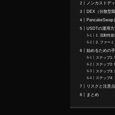
ノンカストデ
DEX（分散型
PancakeSwa
USDTの運用方
1. 流動性提供（
2. ファーミン
始めるための
ステップ1:
ステップ2: 
ステップ3:
ステップ4:
リスクと注意
まとめ