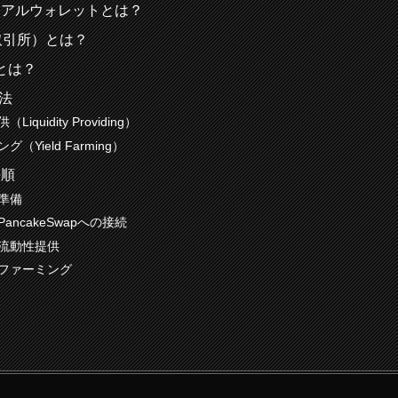
ィアルウォレットとは？
取引所）とは？
pとは？
法
Liquidity Providing）
グ（Yield Farming）
手順
 準備
PancakeSwapへの接続
 流動性提供
 ファーミング
点