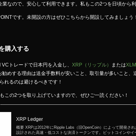
る企業なので、安心して利用できます。私もこの2つを日頃から
TPOINTです。未開設の方はぜひこちらから開設してみましょう
Mを購入する
I VCトレードで日本円を入金し、
XRP（リップル）
または
XL
お勧めする理由は送金手数料が安いこと、取引量が多いこと、
られるのは避けるべきです！
e Naviでもこの2つを取り上げていますので、ぜひご一読ください！
XRP Ledger
概要 XRPは2012年にRipple Labs（旧OpenCoin）によって
設計された高速・低コストな決済トークンです。ビットコインやイ