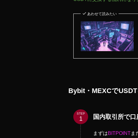
あわせて読みたい
Bybit・MEXCでU
STEP
国内取引所で口
まずは
BITPOINT
ま