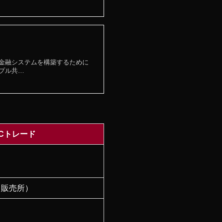
的な金融システムを構築するために
プル共…
 VCトレード
（販売所）