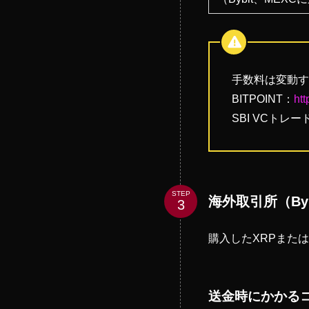
手数料は変動す
BITPOINT：
htt
SBI VCトレー
STEP
海外取引所（By
購入したXRPまたは
送金時にかかる