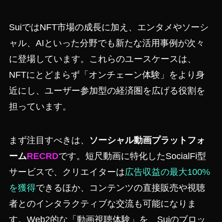
SuiではNFT市場の成長に加え、エンタメやソーシ
ャル、AIといった分野でも新たな活用事例が次々
に登場しています。これらのユースケースは、
NFTにとどまらず「オンチェーン体験」をより身
近にし、ユーザー参加型の経済圏を広げる役割を
担っています。
まず注目すべきは、
ソーシャル動画プラットフォ
ーム
RECRD
です。短尺動画に特化したSocialFi型
サービスで、クリエイターは
広告収益の最大100%
を獲得
できるほか、コンテンツの直接販売や視聴
者とのインタラクティブな交流も可能になりま
す。Web2的な「動画視聴体験」を、Suiのブロッ