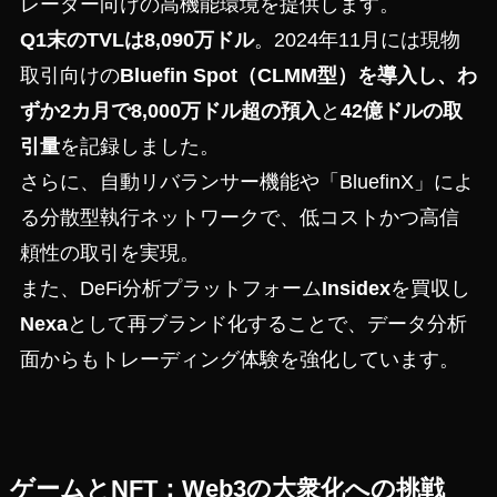
レーダー向けの高機能環境を提供します。
Q1末のTVLは
8,090万ドル
。2024年11月には現物
取引向けの
Bluefin Spot（CLMM型）
を導入し、わ
ずか2カ月で
8,000万ドル超の預入
と
42億ドルの取
引量
を記録しました。
さらに、自動リバランサー機能や「BluefinX」によ
る分散型執行ネットワークで、低コストかつ高信
頼性の取引を実現。
また、DeFi分析プラットフォーム
Insidex
を買収し
Nexa
として再ブランド化することで、データ分析
面からもトレーディング体験を強化しています。
ゲームとNFT：Web3の大衆化への挑戦