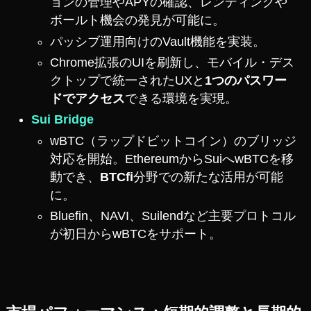
ョンの管理やAPYの確認、レンディングや
ボールト機会の発見が可能に。
パッシブ運用向けのVault機能を実装。
Chrome拡張のUIを刷新し、モバイル・デス
クトップで統一されたUXと
1つのパスワー
ドでアクセス
できる環境を実現。
Sui Bridge
wBTC（ラップドビットコイン）のブリッジ
対応を開始。EthereumからSuiへwBTCを移
動でき、
BTCfi
分野での新たな活用が可能
に。
Bluefin、NAVI、Suilendなど主要プロトコル
が初日からwBTCをサポート。