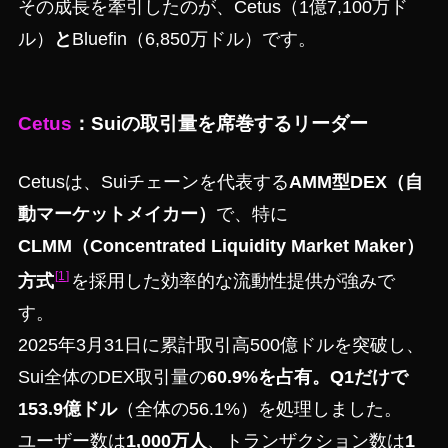
その成長を牽引したのが、Cetus（1億7,100万ド
ル）
と
Bluefin（6,850万ドル）です。
Cetus
：Suiの取引量を席巻するリーダー
Cetusは、Suiチェーンを代表する
AMM型DEX（自
動マーケットメイカー）
で、特に
CLMM（Concentrated Liquidity Market Maker）
1
方式
を採用した効率的な流動性提供が強みで
す。
2025年3月31日に累計取引高500億ドルを突破し、
Sui全体のDEX取引量の
60.9%
を占有。Q1だけで
153.9億ドル
（全体の56.1%）を処理しました。
ユーザー数は
1,000万人
、トランザクション数は
1